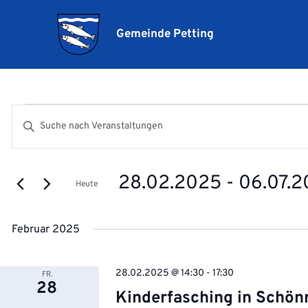
Gemeinde Petting
Veranstaltungen
Veranstaltungen
Bitte
Suche
Schlüsselwort
und
eingeben.
Ansichten,
28.02.2025
 - 
06.07.
Suche
Heute
Navigation
nach
Datum
Veranstaltungen
wählen.
Februar 2025
Schlüsselwort.
28.02.2025 @ 14:30
-
17:30
FR.
28
Kinderfasching in Schö