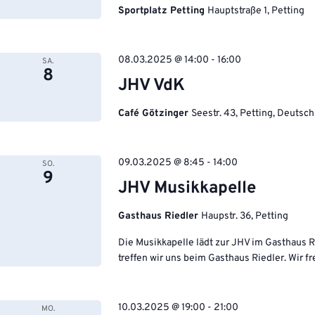
Sportplatz Petting
Hauptstraße 1, Petting
08.03.2025 @ 14:00
-
16:00
SA.
8
JHV VdK
Café Götzinger
Seestr. 43, Petting, Deutsc
09.03.2025 @ 8:45
-
14:00
SO.
9
JHV Musikkapelle
Gasthaus Riedler
Haupstr. 36, Petting
Die Musikkapelle lädt zur JHV im Gasthaus R
treffen wir uns beim Gasthaus Riedler. Wir 
10.03.2025 @ 19:00
-
21:00
MO.