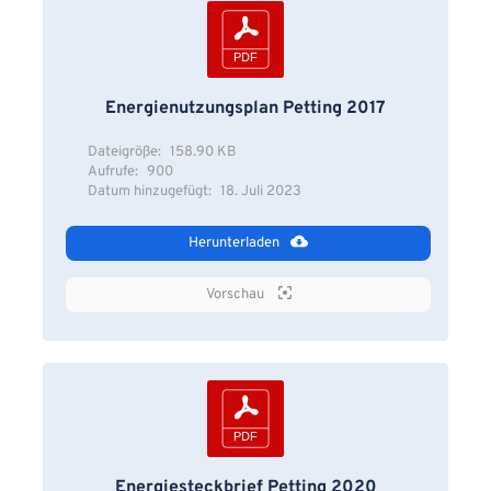
Energienutzungsplan Petting 2017
Dateigröße:
158.90 KB
Aufrufe:
900
Datum hinzugefügt:
18. Juli 2023
Herunterladen
Vorschau
Energiesteckbrief Petting 2020