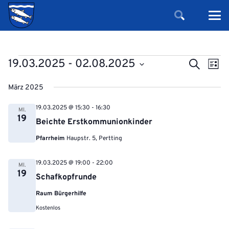
Veranstaltungen
Verans
Ver
19.03.2025
 - 
02.08.2025
Suche
Liste
Ans
Suche
Datum
Nav
März 2025
und
wählen.
Ansicht
19.03.2025 @ 15:30
-
16:30
MI.
19
Navigat
Beichte Erstkommunionkinder
Pfarrheim
Haupstr. 5, Pertting
19.03.2025 @ 19:00
-
22:00
MI.
19
Schafkopfrunde
Raum Bürgerhilfe
Kostenlos