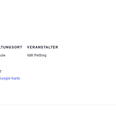
LTUNGSORT
VERANSTALTER
hule
VdK Petting
7
Google Karte