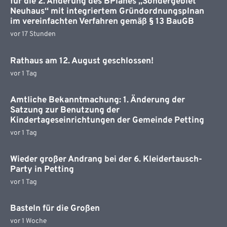
für die 2. Änderung des BPlanes „Sondergebiet
Neuhaus“ mit integriertem Gründordnungsplnan
im vereinfachten Verfahren gemäß § 13 BauGB
vor 17 Stunden
Rathaus am 12. August geschlossen!
vor 1 Tag
Amtliche Bekanntmachung: 1. Änderung der
Satzung zur Benutzung der
Kindertageseinrichtungen der Gemeinde Petting
vor 1 Tag
Wieder großer Andrang bei der 6. Kleidertausch-
Party in Petting
vor 1 Tag
Basteln für die Großen
vor 1 Woche