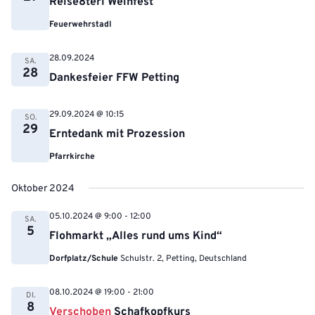
Reise8terl Weinfest
Feuerwehrstadl
28.09.2024
SA.
28
Dankesfeier FFW Petting
29.09.2024 @ 10:15
SO.
29
Erntedank mit Prozession
Pfarrkirche
Oktober 2024
05.10.2024 @ 9:00
-
12:00
SA.
5
Flohmarkt „Alles rund ums Kind“
Dorfplatz/Schule
Schulstr. 2, Petting, Deutschland
08.10.2024 @ 19:00
-
21:00
DI.
8
Verschoben
Schafkopfkurs