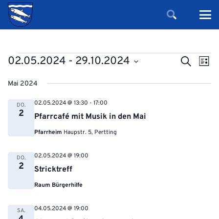
Veranstaltungen
Verans
Ver
02.05.2024
 - 
29.10.2024
Suche
Liste
Ans
Suche
Datum
Nav
Mai 2024
und
wählen.
Ansicht
02.05.2024 @ 13:30
-
17:00
DO.
2
Navigat
Pfarrcafé mit Musik in den Mai
Pfarrheim
Haupstr. 5, Pertting
02.05.2024 @ 19:00
DO.
2
Stricktreff
Raum Bürgerhilfe
04.05.2024 @ 19:00
SA.