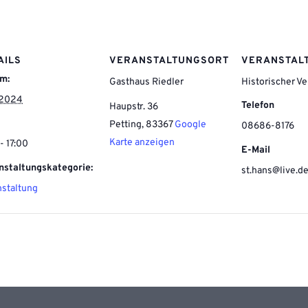
AILS
VERANSTALTUNGSORT
VERANSTAL
m:
Gasthaus Riedler
Historischer Ve
.2024
Telefon
Haupstr. 36
Petting
,
83367
Google
08686-8176
Karte anzeigen
- 17:00
E-Mail
nstaltungskategorie:
st.hans@live.d
nstaltung