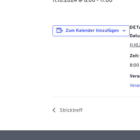
11.10.2024 @ 8:00
-
17:00
DET
Zum Kalender hinzufügen
Datu
11.10
Zeit:
8:00 
Vera
Vera
Stricktreff