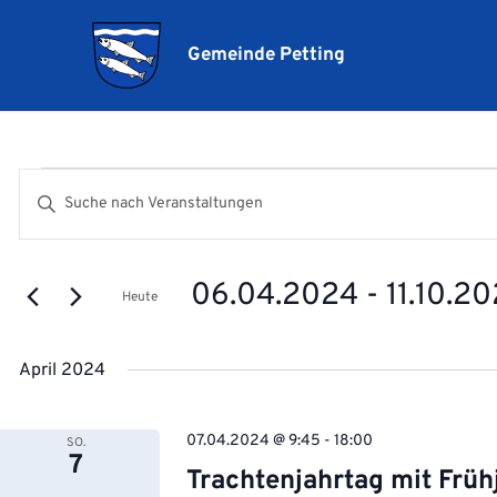
Gemeinde Petting
Veranstaltungen
Veranstaltungen
Bitte
Suche
Schlüsselwort
und
eingeben.
Ansichten,
06.04.2024
 - 
11.10.2
Suche
Heute
Navigation
nach
Datum
Veranstaltungen
wählen.
April 2024
Schlüsselwort.
07.04.2024 @ 9:45
-
18:00
SO.
7
Trachtenjahrtag mit Frü