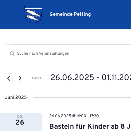
Gemeinde Petting
Veranstaltungen
Veranstaltungen
Bitte
Suche
Schlüsselwort
und
eingeben.
Ansichten,
26.06.2025
 - 
01.11.2
Suche
Heute
Navigation
nach
Datum
Veranstaltungen
wählen.
Juni 2025
Schlüsselwort.
26.06.2025 @ 16:00
-
17:30
DO.
26
Basteln für Kinder ab 8 