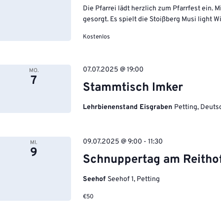
Die Pfarrei lädt herzlich zum Pfarrfest ein. 
gesorgt. Es spielt die Stoißberg Musi light W
Kostenlos
07.07.2025 @ 19:00
MO.
7
Stammtisch Imker
Lehrbienenstand Eisgraben
Petting, Deuts
09.07.2025 @ 9:00
-
11:30
MI.
9
Schnuppertag am Reitho
Seehof
Seehof 1, Petting
€50