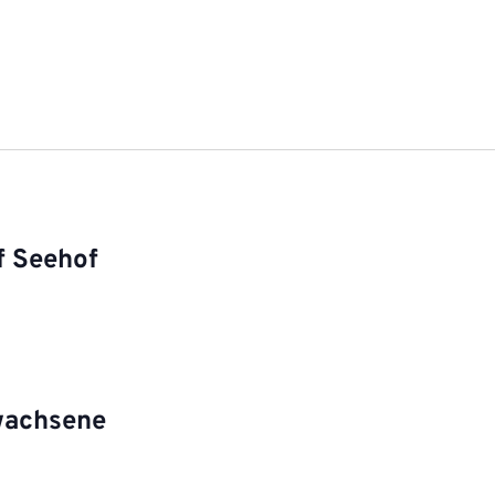
f Seehof
wachsene