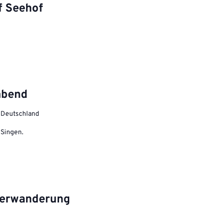
f Seehof
abend
, Deutschland
 Singen.
terwanderung