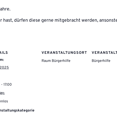
ahre.
er hast, dürfen diese gerne mitgebracht werden, ansonste
AILS
VERANSTALTUNGSORT
VERANSTAL
m:
Raum Bürgerhilfe
Bürgerhilfe
0.2025
 - 17:00
itt:
enlos
nstaltungskategorie