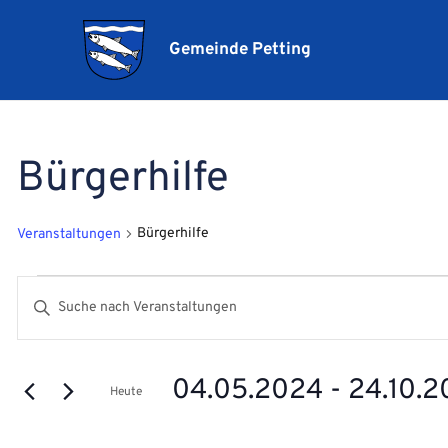
Gemeinde Petting
Bürgerhilfe
Bürgerhilfe
Veranstaltungen
Veranstaltungen
Veranstaltungen
Bitte
Suche
Schlüsselwort
und
eingeben.
Ansichten,
04.05.2024
 - 
24.10.
Suche
Heute
Navigation
nach
Datum