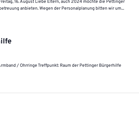
reitag, 16. August Liebe Eltern, auch 2024 möchte die Pettinger
nbetreuung anbieten. Wegen der Personalplanung bitten wir um...
ilfe
rmband / Ohrringe Treffpunkt: Raum der Pettinger Bürgerhilfe