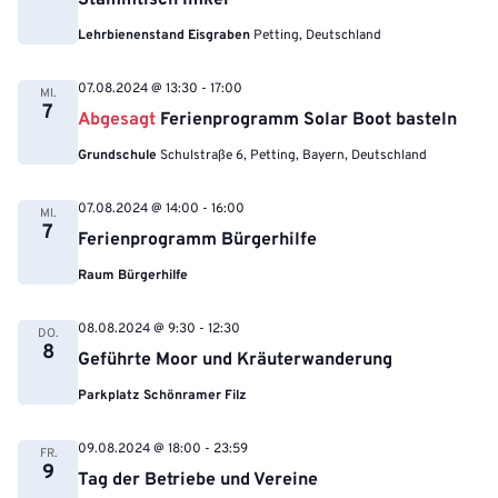
Stammtisch Imker
Lehrbienenstand Eisgraben
Petting, Deutschland
07.08.2024 @ 13:30
-
17:00
MI.
7
Abgesagt
Ferienprogramm Solar Boot basteln
Grundschule
Schulstraße 6, Petting, Bayern, Deutschland
07.08.2024 @ 14:00
-
16:00
MI.
7
Ferienprogramm Bürgerhilfe
Raum Bürgerhilfe
08.08.2024 @ 9:30
-
12:30
DO.
8
Geführte Moor und Kräuterwanderung
Parkplatz Schönramer Filz
09.08.2024 @ 18:00
-
23:59
FR.
9
Tag der Betriebe und Vereine