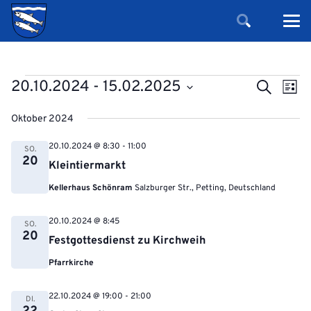
Veranstaltungen
Verans
Ver
20.10.2024
 - 
15.02.2025
Suche
Liste
Ans
Suche
Datum
Nav
Oktober 2024
und
wählen.
Ansicht
20.10.2024 @ 8:30
-
11:00
SO.
20
Navigat
Kleintiermarkt
Kellerhaus Schönram
Salzburger Str., Petting, Deutschland
20.10.2024 @ 8:45
SO.
20
Festgottesdienst zu Kirchweih
Pfarrkirche
22.10.2024 @ 19:00
-
21:00
DI.