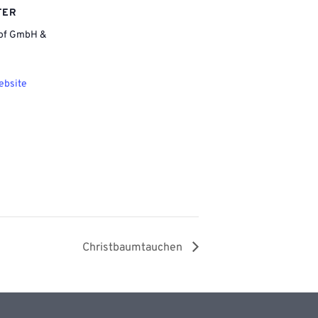
TER
of GmbH &
ebsite
Christbaumtauchen