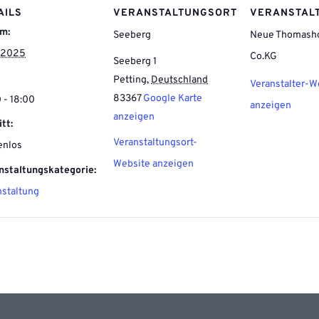
AILS
VERANSTALTUNGSORT
VERANSTAL
m:
Seeberg
Neue Thomash
2.2025
Co.KG
Seeberg 1
Petting
,
Deutschland
Veranstalter-W
83367
Google Karte
 - 18:00
anzeigen
anzeigen
itt:
Veranstaltungsort-
enlos
Website anzeigen
nstaltungskategorie:
nstaltung