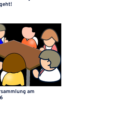
geht!
rsammlung am
26