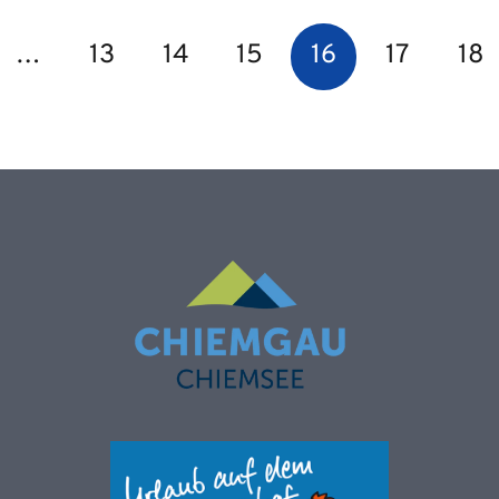
…
13
14
15
16
17
18