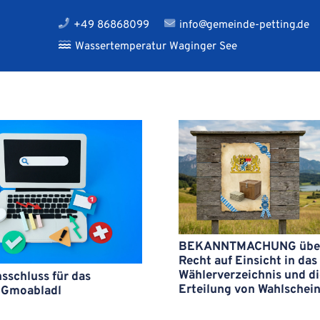
+49 86868099
info@gemeinde-petting.de
Wassertemperatur Waginger See
BEKANNTMACHUNG über
Recht auf Einsicht in das
Wählerverzeichnis und di
sschluss für das
Erteilung von Wahlschei
 Gmoabladl