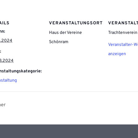
AILS
VERANSTALTUNGSORT
VERANSTAL
nn:
Haus der Vereine
Trachtenverein
3.2024
Schönram
Veranstalter-W
:
anzeigen
3.2024
nstaltungskategorie:
nstaltung
her