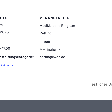
AILS
VERANSTALTER
m:
Musikkapelle Ringham-
2.2025
Petting
E-Mail
- 17:00
Mk-ringham-
petting@web.de
nstaltungskategorie:
nstaltung
Festlicher 