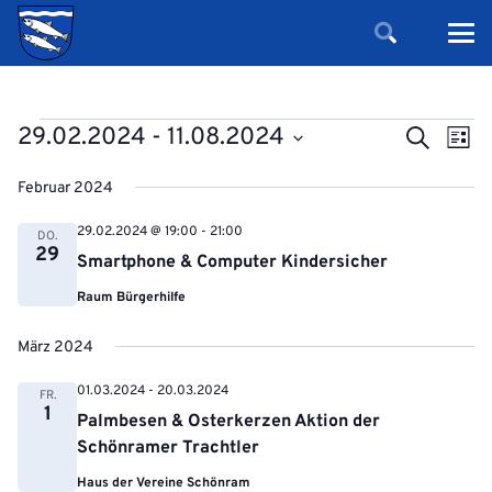
Veranstaltungen
Verans
Ver
29.02.2024
 - 
11.08.2024
Suche
Liste
Ans
Suche
Datum
Nav
Februar 2024
und
wählen.
Ansicht
29.02.2024 @ 19:00
-
21:00
DO.
29
Navigat
Smartphone & Computer Kindersicher
Raum Bürgerhilfe
März 2024
01.03.2024
-
20.03.2024
FR.
1
Palmbesen & Osterkerzen Aktion der
Schönramer Trachtler
Haus der Vereine Schönram